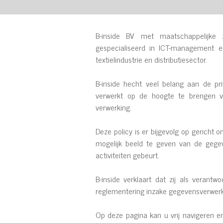
B-inside BV met maatschappelijke
gespecialiseerd in ICT-management 
textielindustrie en distributiesector.
B-inside hecht veel belang aan de pr
verwerkt op de hoogte te brengen v
verwerking.
Deze policy is er bijgevolg op gericht o
mogelijk beeld te geven van de gegev
activiteiten gebeurt.
B-inside verklaart dat zij als verant
reglementering inzake gegevensverwerki
Op deze pagina kan u vrij navigeren 