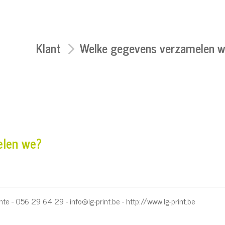
Klant
Welke gegevens verzamelen w
elen we?
chte - 056 29 64 29 -
info@lg-print.be
-
http://www.lg-print.be