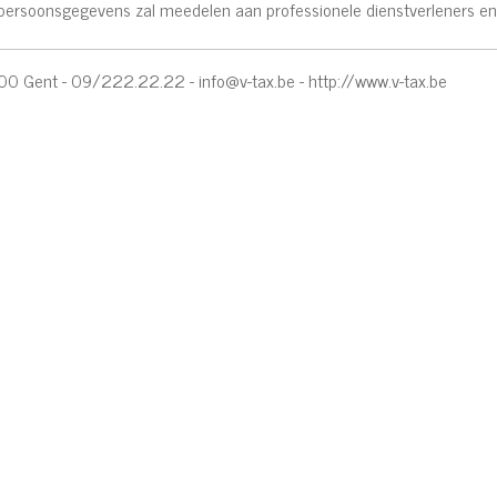
w persoonsgegevens zal meedelen aan professionele dienstverleners 
9000 Gent - 09/222.22.22 -
info@v-tax.be
-
http://www.v-tax.be