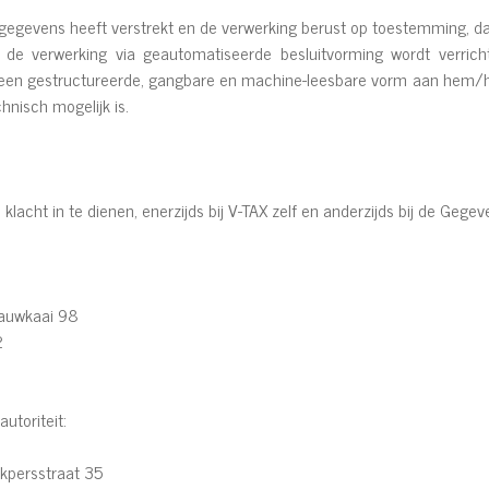
 gegevens heeft verstrekt en de verwerking berust op toestemming, da
de verwerking via geautomatiseerde besluitvorming wordt verrich
 een gestructureerde, gangbare en machine-leesbare vorm aan hem/h
hnisch mogelijk is.
klacht in te dienen, enerzijds bij V-TAX zelf en anderzijds bij de Geg
auwkaai 98
2
toriteit:
ukpersstraat 35