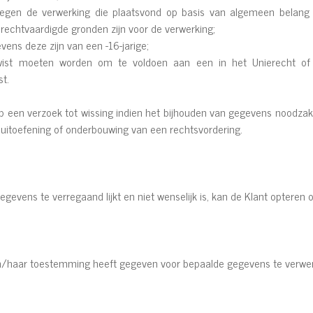
egen de verwerking die plaatsvond op basis van algemeen belang 
echtvaardigde gronden zijn voor de verwerking;
ens deze zijn van een -16-jarige;
st moeten worden om te voldoen aan een in het Unierecht of Be
st.
p een verzoek tot wissing indien het bijhouden van gegevens noodzakel
g, uitoefening of onderbouwing van een rechtsvordering.
gevens te verregaand lijkt en niet wenselijk is, kan de Klant optere
ijn/haar toestemming heeft gegeven voor bepaalde gegevens te verwerke