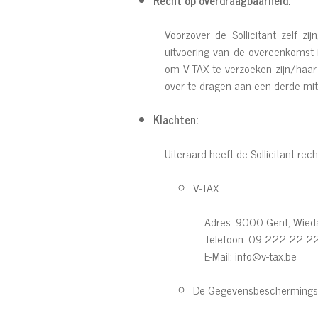
Recht op overdraagbaarheid:
Voorzover de Sollicitant zelf 
uitvoering van de overeenkomst i
om V-TAX te verzoeken zijn/haa
over te dragen aan een derde mits 
Klachten:
Uiteraard heeft de Sollicitant rec
V-TAX:
Adres: 9000 Gent, Wied
Telefoon: 09 222 22 2
E-Mail: info@v-tax.be
De Gegevensbeschermingsau