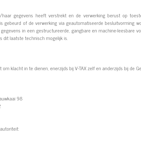
zijn/haar gegevens heeft verstrekt en de verwerking berust op toe
s gebeurd of de verwerking via geautomatiseerde besluitvorming wordt
r gegevens in een gestructureerde, gangbare en machine-leesbare 
dit laatste technisch mogelijk is.
ht om klacht in te dienen, enerzijds bij V-TAX zelf en anderzijds bij de
auwkaai 98
2
toriteit: