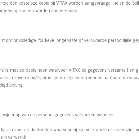
toe één kosteloze kopie bij V-TAX worden aangevraagd. Indien de Soll
 vergoeding kunnen worden aangerekend.
echt om onvolledige, foutieve, ongepaste of verouderde persoonlijke ge
ord is met de doeleinden waarvoor V-TAX de gegevens verzamelt en gebr
ens in zoverre hij/zij ernstige en legitieme redenen aantoont en voor
digd belang.
verwijdering van de persoonsgegevens verzoeken wanneer:
ig zijn voor de doeleinden waarvoor zij zijn verzameld of anderszins v
ijn verwerkt;