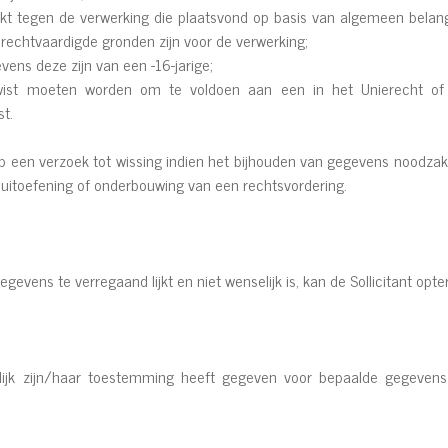
akt tegen de verwerking die plaatsvond op basis van algemeen belan
echtvaardigde gronden zijn voor de verwerking;
ens deze zijn van een -16-jarige;
st moeten worden om te voldoen aan een in het Unierecht of Be
st.
p een verzoek tot wissing indien het bijhouden van gegevens noodzakel
g, uitoefening of onderbouwing van een rechtsvordering.
gevens te verregaand lijkt en niet wenselijk is, kan de Sollicitant o
elijk zijn/haar toestemming heeft gegeven voor bepaalde gegevens