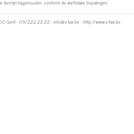
termijn bijgehouden, conform de wettelijke bepalingen.
9000 Gent - 09/222.22.22 -
info@v-tax.be
-
http://www.v-tax.be