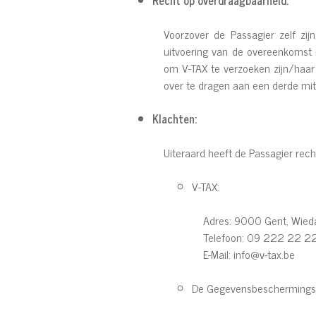
Recht op overdraagbaarheid:
Voorzover de Passagier zelf zi
uitvoering van de overeenkomst i
om V-TAX te verzoeken zijn/haa
over te dragen aan een derde mits 
Klachten:
Uiteraard heeft de Passagier recht
V-TAX:
Adres: 9000 Gent, Wied
Telefoon: 09 222 22 2
E-Mail: info@v-tax.be
De Gegevensbeschermingsau