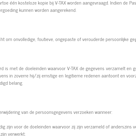
toe één kosteloze kopie bij V-TAX worden aangevraagd. Indien de Pa
 vergoeding kunnen worden aangerekend.
ht om onvolledige, foutieve, ongepaste of verouderde persoonlijke ge
rd is met de doeleinden waarvoor V-TAX de gegevens verzamelt en geb
ens in zoverre hij/zij ernstige en legitieme redenen aantoont en voor
digd belang.
erwijdering van de persoonsgegevens verzoeken wanneer:
ig zijn voor de doeleinden waarvoor zij zijn verzameld of anderszins v
ijn verwerkt;