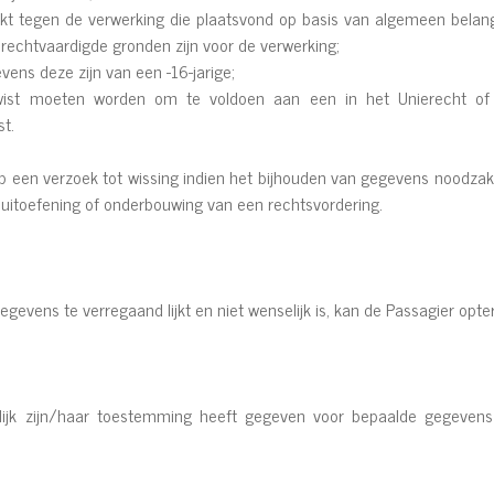
t tegen de verwerking die plaatsvond op basis van algemeen belang
echtvaardigde gronden zijn voor de verwerking;
ens deze zijn van een -16-jarige;
st moeten worden om te voldoen aan een in het Unierecht of Be
st.
p een verzoek tot wissing indien het bijhouden van gegevens noodzakel
g, uitoefening of onderbouwing van een rechtsvordering.
gevens te verregaand lijkt en niet wenselijk is, kan de Passagier op
lijk zijn/haar toestemming heeft gegeven voor bepaalde gegevens 