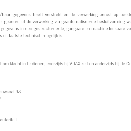
jn/haar gegevens heeft verstrekt en de verwerking berust op toe
s gebeurd of de verwerking via geautomatiseerde besluitvorming wor
r gegevens in een gestructureerde, gangbare en machine-leesbare 
dit laatste technisch mogelijk is.
 om klacht in te dienen, enerzijds bij V-TAX zelf en anderzijds bij de
auwkaai 98
2
toriteit: