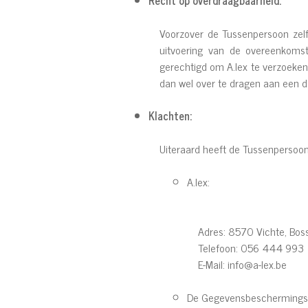
Recht op overdraagbaarheid:
Voorzover de Tussenpersoon zelf
uitvoering van de overeenkomst
gerechtigd om A.lex te verzoeke
dan wel over te dragen aan een de
Klachten:
Uiteraard heeft de Tussenpersoon 
A.lex:
Adres: 8570 Vichte, Bos
Telefoon: 056 444 993
E-Mail:
info@a-lex.be
De Gegevensbeschermingsau