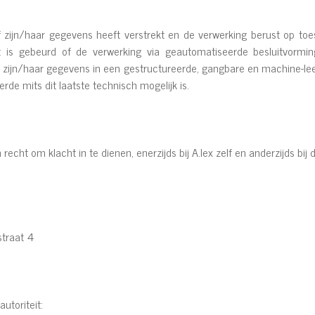
 zijn/haar gegevens heeft verstrekt en de verwerking berust op to
 is gebeurd of de verwerking via geautomatiseerde besluitvormin
n zijn/haar gegevens in een gestructureerde, gangbare en machine-
rde mits dit laatste technisch mogelijk is.
recht om klacht in te dienen, enerzijds bij A.lex zelf en anderzijds bi
straat 4
toriteit: