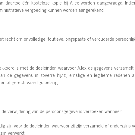
n daartoe één kosteloze kopie bij A.lex worden aangevraagd. Ind
administratieve vergoeding kunnen worden aangerekend.
t recht om onvolledige, foutieve, ongepaste of verouderde persoonlij
kkoord is met de doeleinden waarvoor A.lex de gegevens verzamelt 
an de gegevens in zoverre hij/zij ernstige en legitieme redenen 
en of gerechtvaardigd belang.
 de verwijdering van de persoonsgegevens verzoeken wanneer:
ig zijn voor de doeleinden waarvoor zij zijn verzameld of anderszins v
ijn verwerkt;