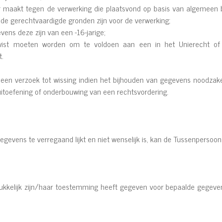
maakt tegen de verwerking die plaatsvond op basis van algemeen b
e gerechtvaardigde gronden zijn voor de verwerking;
ens deze zijn van een -16-jarige;
st moeten worden om te voldoen aan een in het Unierecht of Be
t.
 een verzoek tot wissing indien het bijhouden van gegevens noodzakel
, uitoefening of onderbouwing van een rechtsvordering.
egevens te verregaand lijkt en niet wenselijk is, kan de Tussenperso
kkelijk zijn/haar toestemming heeft gegeven voor bepaalde gegevens