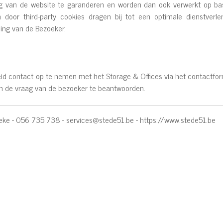
ng van de website te garanderen en worden dan ook verwerkt op ba
door third-party cookies dragen bij tot een optimale dienstverle
ng van de Bezoeker.
id contact op te nemen met het Storage & Offices via het contactformu
 de vraag van de bezoeker te beantwoorden.
beke - 056 735 738 -
services@stede51.be
-
https://www.stede51.be