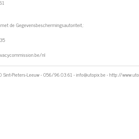
61
met de Gegevensbeschermingsautoriteit,:
35
ivacycommission.be/nl
 Sint-Pieters-Leeuw - 056/96.03.61 -
info@utopix.be
-
http://www.uto