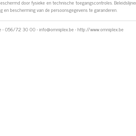
schermd door fysieke en technische toegangscontroles. Beleidslijne
king en bescherming van de persoonsgegevens te garanderen.
e - 056/72 30 00 -
info@omniplex.be
-
http://www.omniplex.be