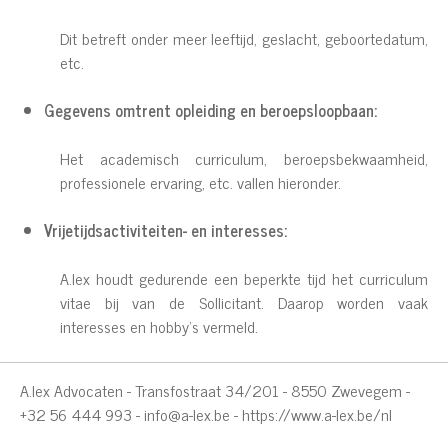
Dit betreft onder meer leeftijd, geslacht, geboortedatum,
etc.
Gegevens omtrent opleiding en beroepsloopbaan:
Het academisch curriculum, beroepsbekwaamheid,
professionele ervaring, etc. vallen hieronder.
Vrijetijdsactiviteiten- en interesses:
A.lex houdt gedurende een beperkte tijd het curriculum
vitae bij van de Sollicitant. Daarop worden vaak
interesses en hobby’s vermeld.
A.lex Advocaten - Transfostraat 34/201 - 8550 Zwevegem -
+32 56 444 993 -
info@a-lex.be
-
https://www.a-lex.be/nl