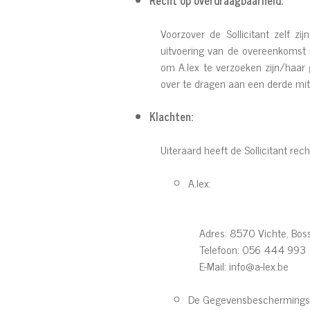
Recht op overdraagbaarheid:
Voorzover de Sollicitant zelf 
uitvoering van de overeenkomst i
om A.lex te verzoeken zijn/haa
over te dragen aan een derde mits 
Klachten:
Uiteraard heeft de Sollicitant rec
A.lex:
Adres: 8570 Vichte, Bos
Telefoon: 056 444 993
E-Mail:
info@a-lex.be
De Gegevensbeschermingsau