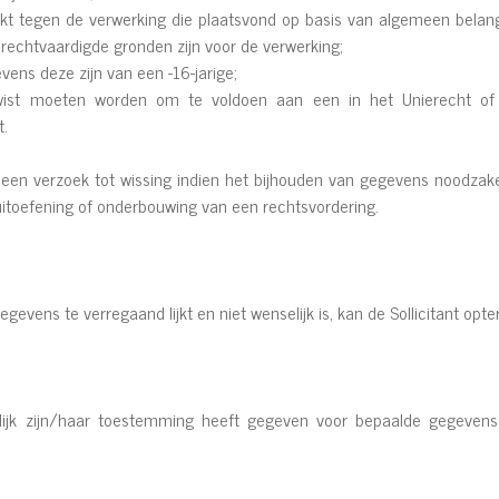
akt tegen de verwerking die plaatsvond op basis van algemeen belan
echtvaardigde gronden zijn voor de verwerking;
ens deze zijn van een -16-jarige;
st moeten worden om te voldoen aan een in het Unierecht of Be
t.
 een verzoek tot wissing indien het bijhouden van gegevens noodzakel
, uitoefening of onderbouwing van een rechtsvordering.
gevens te verregaand lijkt en niet wenselijk is, kan de Sollicitant o
elijk zijn/haar toestemming heeft gegeven voor bepaalde gegevens