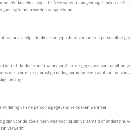
toe één kosteloze kopie bij A.lex worden aangevraagd. Indien de Soll
 vergoeding kunnen worden aangerekend.
echt om onvolledige, foutieve, ongepaste of verouderde persoonlijke ge
ord is met de doeleinden waarvoor A.lex de gegevens verzamelt en gebr
ens in zoverre hij/zij ernstige en legitieme redenen aantoont en voor
digd belang.
verwijdering van de persoonsgegevens verzoeken wanneer:
ig zijn voor de doeleinden waarvoor zij zijn verzameld of anderszins v
ijn verwerkt;