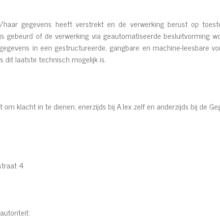
zijn/haar gegevens heeft verstrekt en de verwerking berust op toe
s gebeurd of de verwerking via geautomatiseerde besluitvorming wordt
r gegevens in een gestructureerde, gangbare en machine-leesbare 
dit laatste technisch mogelijk is.
ht om klacht in te dienen, enerzijds bij A.lex zelf en anderzijds bij de
straat 4
toriteit: