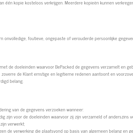
n één kopie kosteloos verkrijgen. Meerdere kopieën kunnen verkrege
m onvolledige, foutieve, ongepaste of verouderde persoonlijke gegeven
 met de doeleinden waarvoor BePacked de gegevens verzamelt en gebr
 zoverre de Klant ernstige en legitieme redenen aantoont en voorzove
digd belang.
jdering van de gegevens verzoeken wanneer:
ig zijn voor de doeleinden waarvoor zij zijn verzameld of anderszins v
ijn verwerkt;
gen de verwerking die plaatsvond op basis van algemeen belang en g