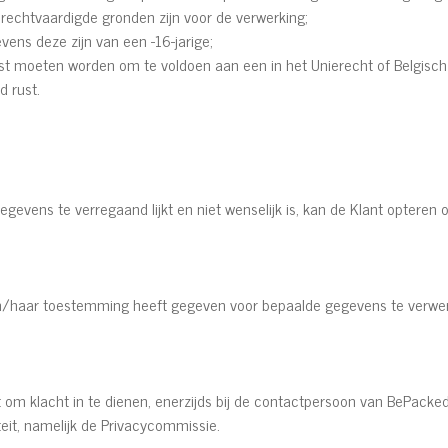
echtvaardigde gronden zijn voor de verwerking;
ens deze zijn van een -16-jarige;
 moeten worden om te voldoen aan een in het Unierecht of Belgisch 
d rust.
gevens te verregaand lijkt en niet wenselijk is, kan de Klant optere
ijn/haar toestemming heeft gegeven voor bepaalde gegevens te verwerke
t om klacht in te dienen, enerzijds bij de contactpersoon van BePacked
it, namelijk de Privacycommissie.