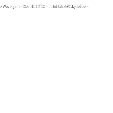
560 Wevelgem - 056 41 12 10 -
nollet.tabak@skynet.be
-