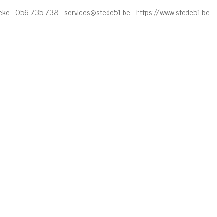
beke - 056 735 738 -
services@stede51.be
-
https://www.stede51.be